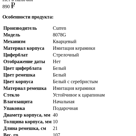
890
Особенности продукта:
Производитель
Curren
Модель
8078G
Механизм
Кварцевый
Материал корпуса
Имитация керамики
Циферблат
Стрелочный
Отображение даты
Нет
Цвет циферблата
Белый
Цвет ремешка
Белый
Цвет корпуса
Белый с серебристым
Материал ремешка
Имитация керамики
Стекло
Устойчивое к царапинам
Влагозащита
Начальная
Упаковка
Подарочная
Диаметр корпуса, мм
40
Толщина корпуса, мм
10
Длина ремешка, см
21
Вес, гр
107