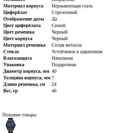
Материал корпуса
Нержавеющая сталь
Циферблат
Стрелочный
Отображение даты
Да
Цвет циферблата
Синий
Цвет ремешка
Черный
Цвет корпуса
Черный
Материал ремешка
Сплав металла
Стекло
Устойчивое к царапинам
Влагозащита
Начальная
Упаковка
Подарочная
Диаметр корпуса, мм
40
Толщина корпуса, мм
7
Длина ремешка, см
24
Вес, гр
46
Похожие
товары